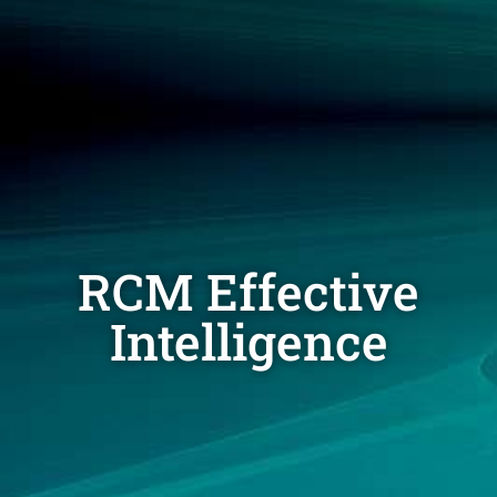
RCM Effective
Intelligence