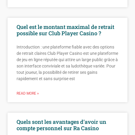
Quel est le montant maximal de retrait
possible sur Club Player Casino ?
Introduction : une plateforme fiable avec des options
de retrait claires Club Player Casino est une plateforme
de jeu en ligne réputée qui attire un large public grâce à
son interface conviviale et sa ludothèque variée. Pour
tout joueur, la possibilité de retirer ses gains
rapidement et sans surprise est
READ MORE »
Quels sont les avantages d’avoir un
compte personnel sur Ra Casino