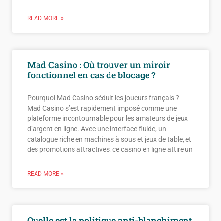
READ MORE »
Mad Casino : Où trouver un miroir
fonctionnel en cas de blocage ?
Pourquoi Mad Casino séduit les joueurs français ?
Mad Casino s’est rapidement imposé comme une
plateforme incontournable pour les amateurs de jeux
d’argent en ligne. Avec une interface fluide, un
catalogue riche en machines à sous et jeux de table, et
des promotions attractives, ce casino en ligne attire un
READ MORE »
Quelle est la politique anti-blanchiment