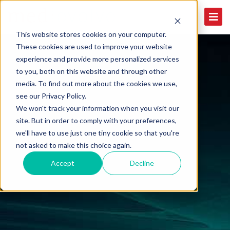
This website stores cookies on your computer.
These cookies are used to improve your website
experience and provide more personalized services
to you, both on this website and through other
media. To find out more about the cookies we use,
see our Privacy Policy.
We won't track your information when you visit our
site. But in order to comply with your preferences,
we'll have to use just one tiny cookie so that you're
not asked to make this choice again.
Accept
Decline